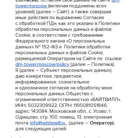
Согласие
), оставляя свои данные на сайте
dm-
tower.moscow
(включая поддомены всех
уровней) (далее – Сайт), а также совершая
иные действия по выражению Согласия
с обработкой ПДн, как это указано в Политике
обработки персональных данных и файлов
Cookie, в соответствии с требованиями
Федерального закона «О персональных
данных» № 152-ФЗ и Политики обработки
персональных данных и файлов Cookie,
размещенной Оператором на Сайте по ссылке:
dm-tower.moscow/policy
(далее – Политика),
Я (далее – Субъект персональных данных),
даю конкретное, предметное,
информированное, сознательное
и однозначное согласие на обработку моих
персональных данных Общество с
ограниченной ответственностью «ВАЙТВИЛЛ»,
ИНН: 5032309922, ОГРН: 1195081051846,
адрес: 143084, Московская обл., с. Усово, г.
Одинцово, стр. 100, помещ. 13, электронная
почта:
info@whitewill.ru
. (далее –
Оператор
),
для следующих целей: